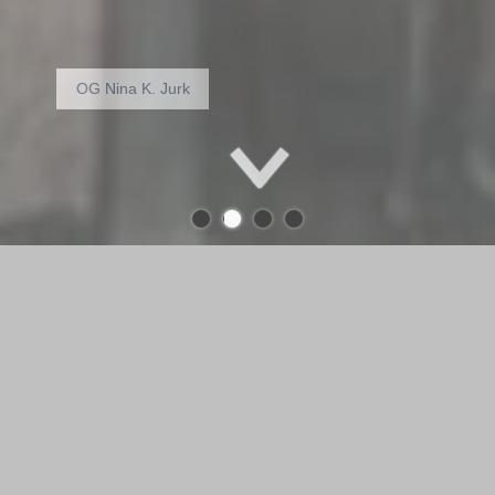
Museum für
zeitgenössische
Kunst - Diether
Kunerth
Öffnungszeiten: Dienstag bis Freitag 11 -
16 Uhr
Samstag & Sonntag 12 bis 17 Uhr